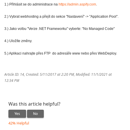
1.) Přihlásit se do administrace na
https://admin.aspify.com
.
2.) Vybrat webhosting a přejít do sekce "Nastavení" -> "Application Pool".
3.) Jako volbu "Verze .NET Frameworku" vyberte: "No Managed Code"
4.) Uložíte změny.
5.) Aplikaci nahrajte přes FTP
do adresáře www
nebo přes WebDeploy.
Article ID: 14
,
Created: 5/11/2017 at 2:20 PM
,
Modified: 11/1/2021 at
12:34 PM
Was this article helpful?
Yes
No
42% Helpful