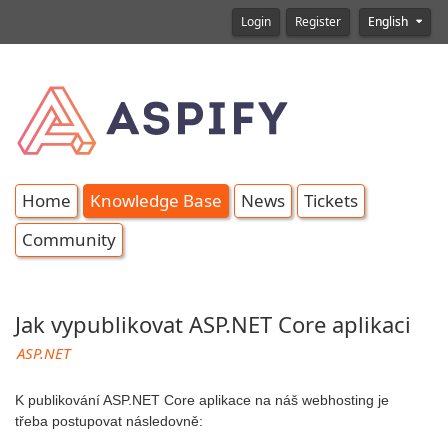
Login
Register
English
Home
Knowledge Base
News
Tickets
Community
Jak vypublikovat ASP.NET Core aplikaci
ASP.NET
K publikování ASP.NET Core aplikace na náš webhosting je
třeba postupovat následovně: